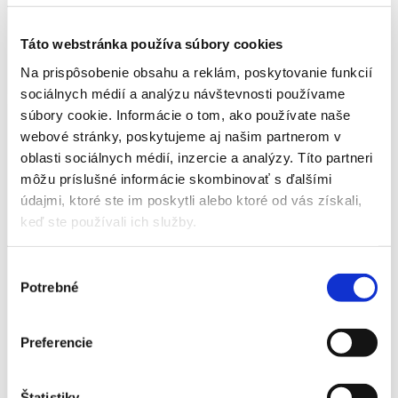
O NÁS
Táto webstránka používa súbory cookies
Prenájom kontajnerov s veľkou kapacitou v rozmeroch 3 m³
Na prispôsobenie obsahu a reklám, poskytovanie funkcií
a 10 m³.
Odvoz odpadu a rozvoz veľkokapacitných kontajnerov
sociálnych médií a analýzu návštevnosti používame
poskytujeme s nákladným vozidlom s nosnosťou do 7,5 t.
Prenájom kontajnerov na stavebný alebo komunálny odpad pre
súbory cookie. Informácie o tom, ako používate naše
súkromné osoby, mestá, obce a taktiež pre podnikateľské
webové stránky, poskytujeme aj našim partnerom v
subjekty. Radi vám poskytneme naše služby. Tešíme sa na vás.
oblasti sociálnych médií, inzercie a analýzy. Títo partneri
môžu príslušné informácie skombinovať s ďalšími
údajmi, ktoré ste im poskytli alebo ktoré od vás získali,
keď ste používali ich služby.
NAŠE SLUŽBY
Výber
Prenájom kontajnerov a odvoz stavebného odpadu
Potrebné
súhlasu
Prenájom kontajnerov a odvoz objemného odpadu
Kontajner na stavebný odpad
Kontajner na objemný odpad
Preferencie
Odvoz stavebného odpadu
Odvoz objemného odpadu
Štatistiky