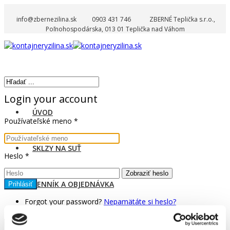
info@zbernezilina.sk
0903 431 746
ZBERNÉ Teplička s.r.o.,
Poľnohospodárska, 013 01 Teplička nad Váhom
Login your account
ÚVOD
Používateľské meno
*
SKLZY NA SUŤ
Heslo
*
Zobraziť heslo
CENNÍK A OBJEDNÁVKA
Prihlásiť
Forgot your password?
Nepamätáte si heslo?
KONTAKT